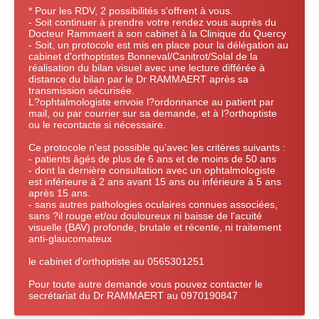
* Pour les RDV, 2 possibilités s'offrent à vous.
- Soit continuer à prendre votre rendez vous auprès du
Docteur Rammaert à son cabinet à la Clinique du Quercy
- Soit, un protocole est mis en place pour la délégation au
cabinet d'orthoptistes Bonneval/Canitrot/Solal de la
réalisation du bilan visuel avec une lecture différée à
distance du bilan par le Dr RAMMAERT après sa
transmission sécurisée.
L?ophtalmologiste envoie l?ordonnance au patient par
mail, ou par courrier sur sa demande, et à l?orthoptiste
ou le recontacte si nécessaire.
Ce protocole n'est possible qu'avec les critères suivants :
- patients âgés de plus de 6 ans et de moins de 50 ans
- dont la dernière consultation avec un ophtalmologiste
est inférieure à 2 ans avant 15 ans ou inférieure à 5 ans
après 15 ans.
- sans autres pathologies oculaires connues associées,
sans ?il rouge et/ou douloureux ni baisse de l'acuité
visuelle (BAV) profonde, brutale et récente, ni traitement
anti-glaucomateux
le cabinet d'orthoptiste au 0565301251
Pour toute autre demande vous pouvez contacter le
secrétariat du Dr RAMMAERT au 0970190847