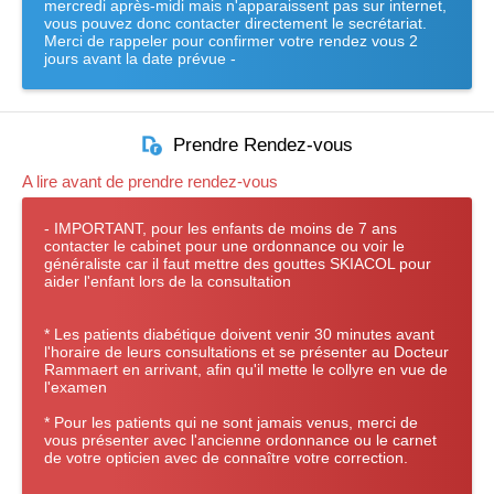
mercredi après-midi mais n'apparaissent pas sur internet,
vous pouvez donc contacter directement le secrétariat.
Merci de rappeler pour confirmer votre rendez vous 2
jours avant la date prévue -
Prendre Rendez-vous
A lire avant de prendre rendez-vous
- IMPORTANT, pour les enfants de moins de 7 ans
contacter le cabinet pour une ordonnance ou voir le
généraliste car il faut mettre des gouttes SKIACOL pour
aider l'enfant lors de la consultation
* Les patients diabétique doivent venir 30 minutes avant
l'horaire de leurs consultations et se présenter au Docteur
Rammaert en arrivant, afin qu'il mette le collyre en vue de
l'examen
* Pour les patients qui ne sont jamais venus, merci de
vous présenter avec l'ancienne ordonnance ou le carnet
de votre opticien avec de connaître votre correction.