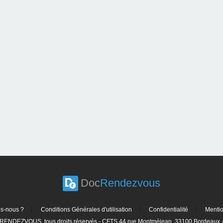
Doc
Rendezvous
s-nous ?
Conditions Générales d'utilisation
Confidentialité
Menti
ENDEZVOUS, tous droits réservés - CFTS 44 rue Montméjean, 33100 Bordeaux - 