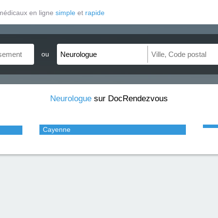
médicaux en ligne
simple
et
rapide
ou
Neurologue
sur DocRendezvous
Cayenne