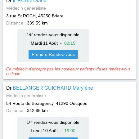
Dr
IERCAN Diana
Médecin généraliste
3 rue St ROCH, 45250
Briare
Distance :
339.59 km
1
er
rendez-vous disponible
Mardi 11 Août
-
09
:
15
Prendre Rendez-vous
Ce médecin n'accepte pas les nouveaux patients via les rendez-vous
en ligne.
Dr
BELLANGER GUICHARD Marylène
Médecin généraliste
54 Route de Beaugency, 41290
Oucques
Distance :
342.85 km
1
er
rendez-vous disponible
Lundi 10 Août
-
16
:
00