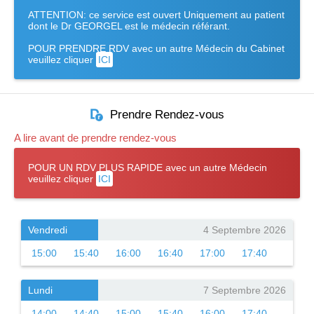
ATTENTION: ce service est ouvert Uniquement au patient
dont le Dr GEORGEL est le médecin référant.
POUR PRENDRE RDV avec un autre Médecin du Cabinet
veuillez cliquer
ICI
Prendre Rendez-vous
A lire avant de prendre rendez-vous
POUR UN RDV PLUS RAPIDE avec un autre Médecin
veuillez cliquer
ICI
Vendredi
4 Septembre 2026
15:00
15:40
16:00
16:40
17:00
17:40
Lundi
7 Septembre 2026
14:00
14:40
15:00
15:40
16:00
17:40