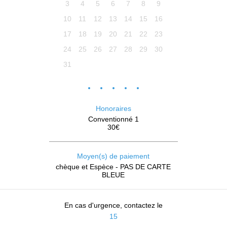
3
4
5
6
7
8
9
10
11
12
13
14
15
16
17
18
19
20
21
22
23
24
25
26
27
28
29
30
31
Honoraires
Conventionné 1
30€
Moyen(s) de paiement
chèque et Espèce - PAS DE CARTE
BLEUE
En cas d'urgence, contactez le
15