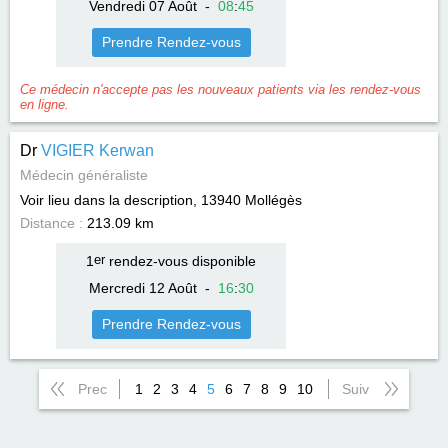
Vendredi 07 Août
-
08
:
45
Prendre Rendez-vous
Ce médecin n'accepte pas les nouveaux patients via les rendez-vous
en ligne.
Dr
VIGIER Kerwan
Médecin généraliste
Voir lieu dans la description, 13940
Mollégès
Distance :
213.09 km
1
er
rendez-vous disponible
Mercredi 12 Août
-
16
:
30
Prendre Rendez-vous
Prec
1
2
3
4
5
6
7
8
9
10
Suiv