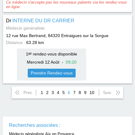
Ce médecin n'accepte pas les nouveaux patients via les rendez-vous
en ligne.
Dr
INTERNE DU DR CARRIER
Médecin généraliste
12 rue Max Bertrand, 84320
Entraigues sur la Sorgue
Distance :
63.28 km
1
er
rendez-vous disponible
Mercredi 12 Août
-
09
:
20
Prendre Rendez-vous
Prec
1
2
3
4
5
6
7
8
9
10
Suiv
Recherches associées :
Médecin généraliste Aix en Provence