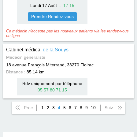
Lundi 17 Août
-
17
:
15
Prendre Rendez-vous
Ce médecin n'accepte pas les nouveaux patients via les rendez-vous
en ligne.
Cabinet médical
de la Souys
Médecin généraliste
18 avenue François Miterrand, 33270
Floirac
Distance :
85.14 km
Rdv uniquement par téléphone
05 57 80 71 15
Prec
1
2
3
4
5
6
7
8
9
10
Suiv