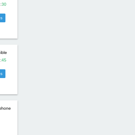
9
:
30
us
ible
5
:
45
us
éphone