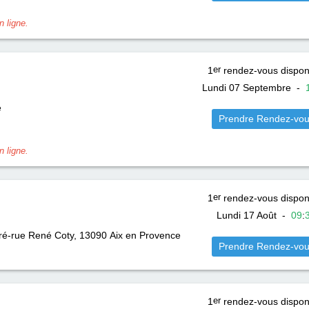
 ligne.
1
er
rendez-vous dispon
Lundi 07 Septembre
-
e
Prendre Rendez-vo
 ligne.
1
er
rendez-vous dispon
Lundi 17 Août
-
09
:
é-rue René Coty, 13090
Aix en Provence
Prendre Rendez-vo
1
er
rendez-vous dispon