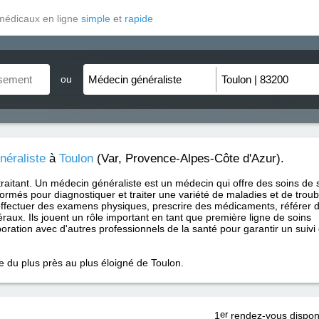
médicaux en ligne
simple
et
rapide
ou
néraliste
à
Toulon
(Var, Provence-Alpes-Côte d'Azur).
traitant. Un médecin généraliste est un médecin qui offre des soins de 
formés pour diagnostiquer et traiter une variété de maladies et de trou
ffectuer des examens physiques, prescrire des médicaments, référer 
raux. Ils jouent un rôle important en tant que première ligne de soins
aboration avec d'autres professionnels de la santé pour garantir un suivi
e du plus près au plus éloigné de Toulon.
1
er
rendez-vous dispon