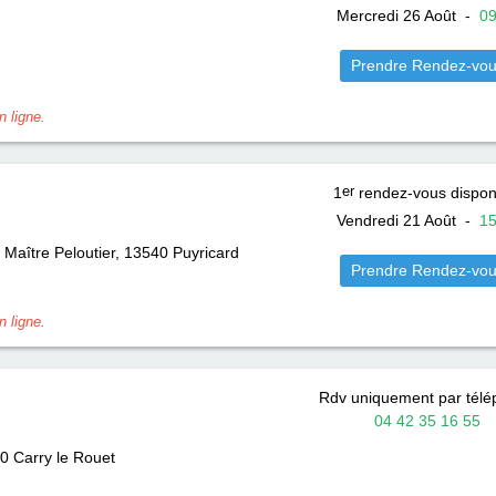
Mercredi 26 Août
-
0
Prendre Rendez-vo
 ligne.
1
er
rendez-vous dispon
Vendredi 21 Août
-
1
 Maître Peloutier, 13540
Puyricard
Prendre Rendez-vo
 ligne.
Rdv uniquement par tél
04 42 35 16 55
20
Carry le Rouet