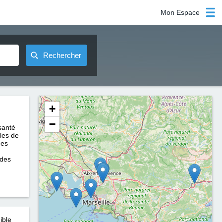
Mon Espace
Rechercher
+
−
santé
bles de
des
 des
ible