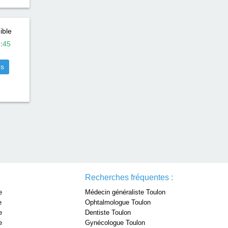
ible
9
:
45
us
Recherches fréquentes :
e
Médecin généraliste Toulon
e
Ophtalmologue Toulon
e
Dentiste Toulon
e
Gynécologue Toulon