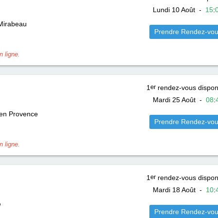
Lundi 10 Août
-
15
:
Mirabeau
Prendre Rendez-vo
 ligne.
1
er
rendez-vous dispon
Mardi 25 Août
-
08
:
 en Provence
Prendre Rendez-vo
 ligne.
1
er
rendez-vous dispon
Mardi 18 Août
-
10
:
e
Prendre Rendez-vo