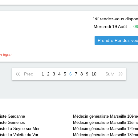
1
er
rendez-vous dispon
Mercredi 19 Août
-
0
Prendre Rendez-vo
 ligne.
Prec
1
2
3
4
5
6
7
8
9
10
Suiv
iste Gardanne
Médecin généraliste Marseille 10èm
liste Gémenos
Médecin généraliste Marseille 11èm
iste La Seyne sur Mer
Médecin généraliste Marseille 12èm
ste La Valette du Var
Médecin généraliste Marseille 13èm