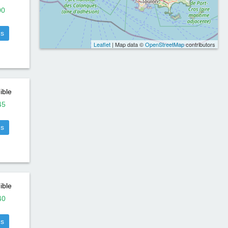
00
us
Leaflet
| Map data ©
OpenStreetMap
contributors
ible
45
us
ible
40
us