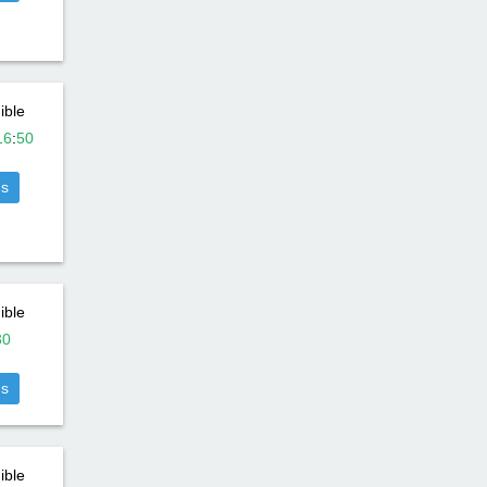
ible
16
:
50
us
ible
30
us
ible