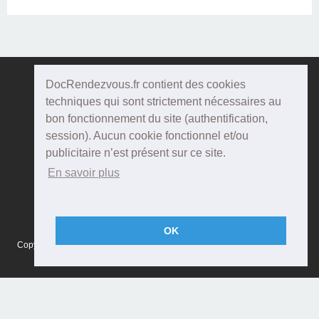
DocRendezvous.fr contient des cookies
Doc
Rendezvous
techniques qui sont strictement nécessaires au
bon fonctionnement du site (authentification,
Qui sommes-nous ?
session). Aucun cookie fonctionnel et/ou
publicitaire n’est présent sur ce site.
Conditions Générales d'utilisation
En savoir plus
Confidentialité
Mentions Légales
OK
Copyright © 2015 DOCRENDEZVOUS, tous droits réservés - CFTS 44 rue
Montméjean, 33100 Bordeaux - Réalisation :
Agenda5