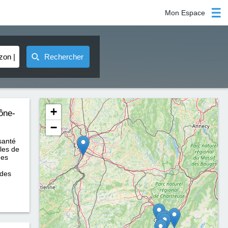
Mon Espace
Rechercher
+
ône-
−
santé
bles de
des
 des