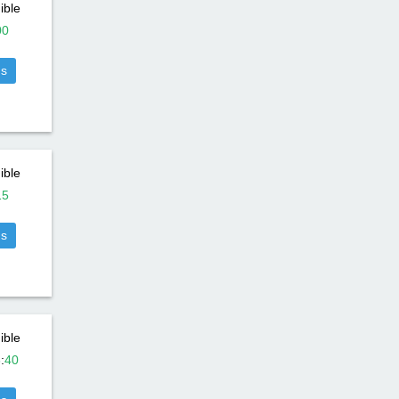
ible
00
us
ible
15
us
ible
8
:
40