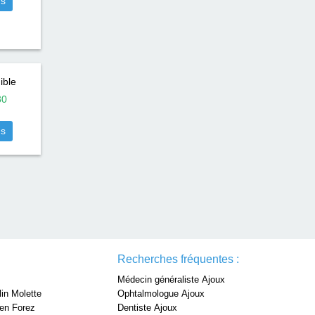
us
ible
30
us
Recherches fréquentes :
Médecin généraliste Ajoux
lin Molette
Ophtalmologue Ajoux
 en Forez
Dentiste Ajoux