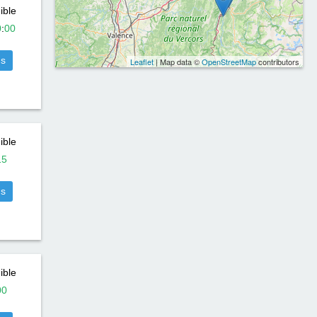
ible
0
:
00
us
Leaflet
| Map data ©
OpenStreetMap
contributors
ible
15
us
ible
00