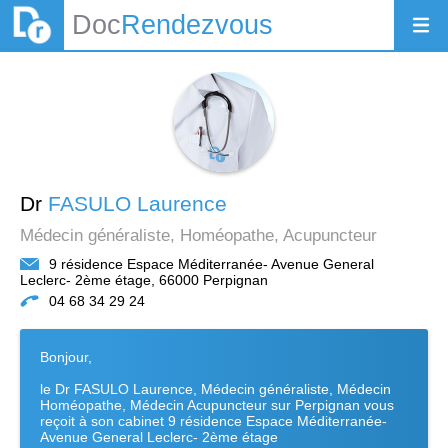
Doc
Rendezvous
Dr
FASULO Laurence
Médecin généraliste, Homéopathe, Acupuncteur
9 résidence Espace Méditerranée- Avenue General
Leclerc- 2ème étage, 66000 Perpignan
04 68 34 29 24
Bonjour,
le Dr FASULO Laurence, Médecin généraliste, Médecin
Homéopathe, Médecin Acupuncteur sur Perpignan vous
reçoit à son cabinet 9 résidence Espace Méditerranée-
Avenue General Leclerc- 2ème étage