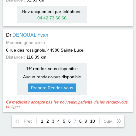
Distance :
91.59 km
Rdv uniquement par téléphone
04 42 73 66 66
Dr
DENOUAL Yvan
Médecin généraliste
6 rue des rossignols, 44980
Sainte Luce
Distance :
116.39 km
1
er
rendez-vous disponible
Aucun rendez-vous disponible
Prendre Rendez-vous
Ce médecin n'accepte pas les nouveaux patients via les rendez-vous
en ligne.
Prec
1
2
3
4
5
6
7
8
9
10
Suiv