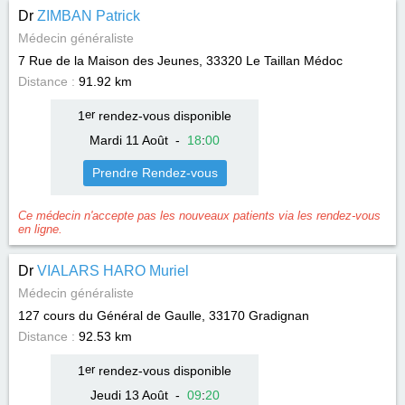
Dr
ZIMBAN Patrick
Médecin généraliste
7 Rue de la Maison des Jeunes, 33320
Le Taillan Médoc
Distance :
91.92 km
1
er
rendez-vous disponible
Mardi 11 Août
-
18
:
00
Prendre Rendez-vous
Ce médecin n'accepte pas les nouveaux patients via les rendez-vous
en ligne.
Dr
VIALARS HARO Muriel
Médecin généraliste
127 cours du Général de Gaulle, 33170
Gradignan
Distance :
92.53 km
1
er
rendez-vous disponible
Jeudi 13 Août
-
09
:
20