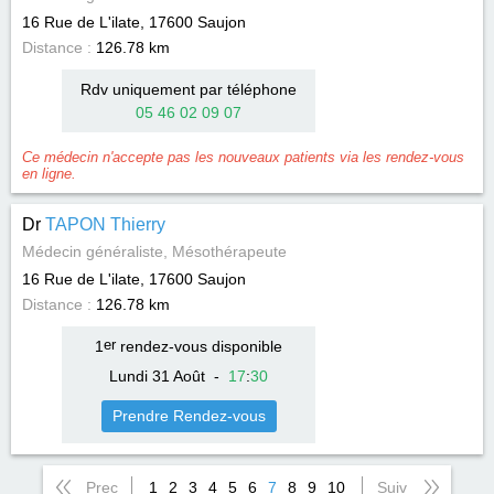
16 Rue de L'ilate, 17600
Saujon
Distance :
126.78 km
Rdv uniquement par téléphone
05 46 02 09 07
Ce médecin n'accepte pas les nouveaux patients via les rendez-vous
en ligne.
Dr
TAPON Thierry
Médecin généraliste, Mésothérapeute
16 Rue de L'ilate, 17600
Saujon
Distance :
126.78 km
1
er
rendez-vous disponible
Lundi 31 Août
-
17
:
30
Prendre Rendez-vous
Prec
1
2
3
4
5
6
7
8
9
10
Suiv