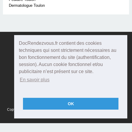
Dermatologue Toulon
DocRendezvous.fr contient des cookies
Doc
Rendezvous
techniques qui sont strictement nécessaires au
bon fonctionnement du site (authentification,
Qui sommes-nous ?
session). Aucun cookie fonctionnel et/ou
publicitaire n’est présent sur ce site.
Conditions Générales d'utilisation
En savoir plus
Confidentialité
Mentions Légales
OK
Copyright © 2015 DOCRENDEZVOUS, tous droits réservés - CFTS 44 rue
Montméjean, 33100 Bordeaux - Réalisation :
Agenda5