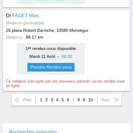
Dr
FAGET Marc
Médecin généraliste
25 place Robert Darniche, 33580
Monségur
Distance :
88.17 km
1
er
rendez-vous disponible
Mardi 11 Août
-
08
:
30
Prendre Rendez-vous
Ce médecin n'accepte pas les nouveaux patients via les rendez-vous
en ligne.
Prec
1
2
3
4
5
6
7
8
9
10
Suiv
Recherches associées :