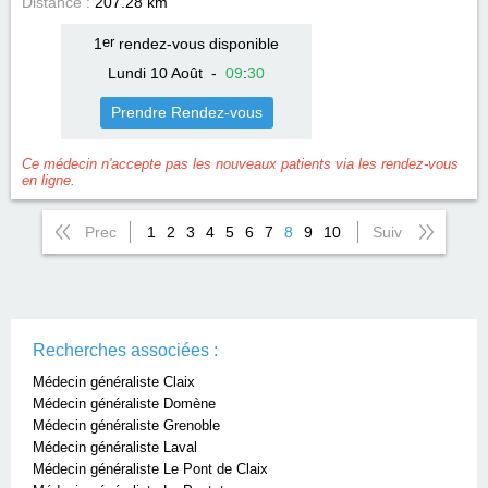
Distance :
207.28 km
1
er
rendez-vous disponible
Lundi 10 Août
-
09
:
30
Prendre Rendez-vous
Ce médecin n'accepte pas les nouveaux patients via les rendez-vous
en ligne.
Prec
1
2
3
4
5
6
7
8
9
10
Suiv
Recherches associées :
Médecin généraliste Claix
Médecin généraliste Domène
Médecin généraliste Grenoble
Médecin généraliste Laval
Médecin généraliste Le Pont de Claix