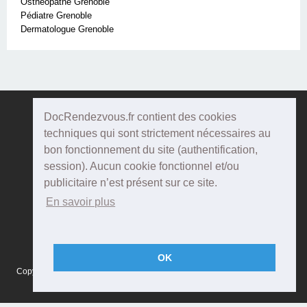
Osthéopathe Grenoble
Pédiatre Grenoble
Dermatologue Grenoble
DocRendezvous.fr contient des cookies
Doc
Rendezvous
techniques qui sont strictement nécessaires au
bon fonctionnement du site (authentification,
Qui sommes-nous ?
session). Aucun cookie fonctionnel et/ou
publicitaire n’est présent sur ce site.
Conditions Générales d'utilisation
En savoir plus
Confidentialité
Mentions Légales
OK
Copyright © 2015 DOCRENDEZVOUS, tous droits réservés - CFTS 44 rue
Montméjean, 33100 Bordeaux - Réalisation :
Agenda5