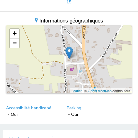
15
Informations géographiques
+
−
Leaflet
| ©
OpenStreetMap
contributors
Accessibilité handicapé
Parking
Oui
Oui