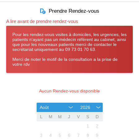
Prendre Rendez-vous
A lire avant de prendre rendez-vous
Pour les rendez-vous visites à domiciles, les urgences, les
patients n'ayant pas un médecin référent au cabinet, ainsi
que pour les nouveaux patients merci de contacter le
secrétariat uniquement au 09 73 01 70 63.
Merci de noter le motif de la consultation a la prise de
votre rdv
Aucun Rendez-vous disponible
Août
2026
L
M
M
J
V
S
D
1
2
3
4
5
6
7
8
9