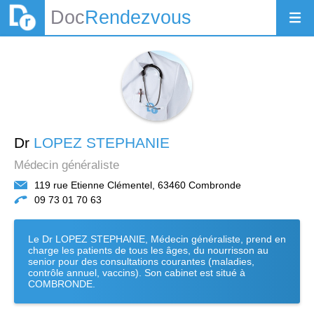
Doc
Rendezvous
Dr
LOPEZ STEPHANIE
Médecin généraliste
119 rue Etienne Clémentel, 63460 Combronde
09 73 01 70 63
Le Dr LOPEZ STEPHANIE, Médecin généraliste, prend en
charge les patients de tous les âges, du nourrisson au
senior pour des consultations courantes (maladies,
contrôle annuel, vaccins). Son cabinet est situé à
COMBRONDE.