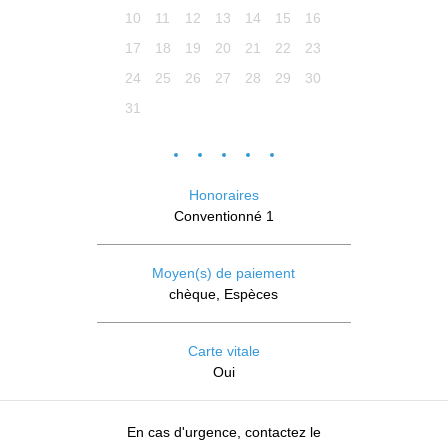
10
11
12
13
14
15
16
17
18
19
20
21
22
23
24
25
26
27
28
29
30
31
Honoraires
Conventionné 1
Moyen(s) de paiement
chèque, Espèces
Carte vitale
Oui
En cas d'urgence, contactez le