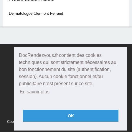
Dermatologue Clermont Ferrand
DocRendezvous.fr contient des cookies
Doc
Rendezvous
techniques qui sont strictement nécessaires au
bon fonctionnement du site (authentification,
Qui sommes-nous ?
session). Aucun cookie fonctionnel et/ou
publicitaire n’est présent sur ce site.
Conditions Générales d'utilisation
En savoir plus
Confidentialité
Mentions Légales
OK
Copyright © 2015 DOCRENDEZVOUS, tous droits réservés - CFTS 44 rue
Montméjean, 33100 Bordeaux - Réalisation :
Agenda5