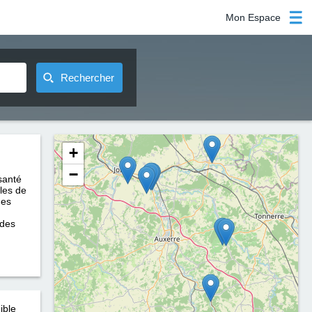
Mon Espace
Rechercher
+
−
santé
bles de
des
 des
ible