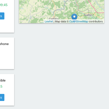
09
:
45
us
Leaflet
| Map data ©
OpenStreetMap
contributors
éphone
ible
15
us