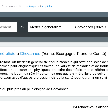
médicaux en ligne
simple
et
rapide
ou
néraliste
à
Chevannes
(Yonne, Bourgogne-Franche-Comté).
traitant. Un médecin généraliste est un médecin qui offre des soins de 
formés pour diagnostiquer et traiter une variété de maladies et de trou
ffectuer des examens physiques, prescrire des médicaments, référer 
raux. Ils jouent un rôle important en tant que première ligne de soins
aboration avec d'autres professionnels de la santé pour garantir un suivi
ce du plus près au plus éloigné de Chevannes.
1
er
rendez-vous dispon