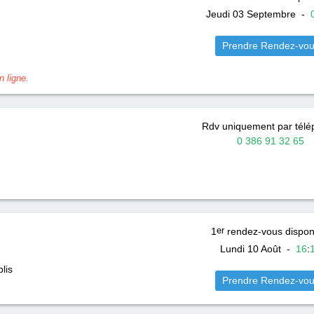
Jeudi 03 Septembre
-
Prendre Rendez-vo
 ligne.
Rdv uniquement par tél
0 386 91 32 65
1
er
rendez-vous dispon
Lundi 10 Août
-
16
:
lis
Prendre Rendez-vo