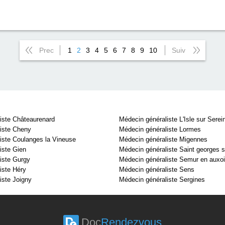
Prec
1
2
3
4
5
6
7
8
9
10
Suiv
iste Châteaurenard
Médecin généraliste L'Isle sur Serei
iste Cheny
Médecin généraliste Lormes
iste Coulanges la Vineuse
Médecin généraliste Migennes
iste Gien
Médecin généraliste Saint georges 
iste Gurgy
Médecin généraliste Semur en auxo
iste Héry
Médecin généraliste Sens
iste Joigny
Médecin généraliste Sergines
Doc
Rendezvous