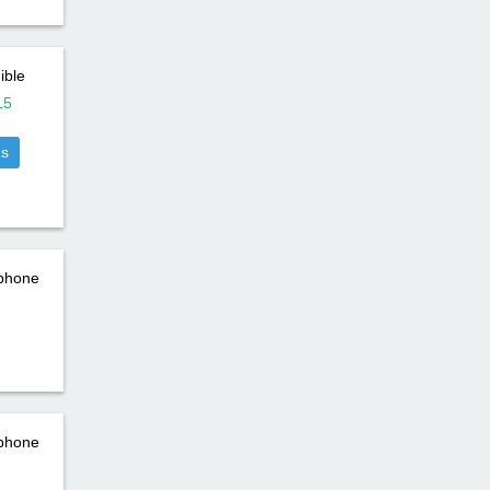
ible
15
us
éphone
éphone