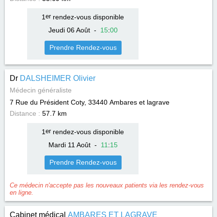
1
er
rendez-vous disponible
Jeudi 06 Août
-
15
:
00
Prendre Rendez-vous
Dr
DALSHEIMER Olivier
Médecin généraliste
7 Rue du Président Coty, 33440
Ambares et lagrave
Distance :
57.7 km
1
er
rendez-vous disponible
Mardi 11 Août
-
11
:
15
Prendre Rendez-vous
Ce médecin n'accepte pas les nouveaux patients via les rendez-vous
en ligne.
Cabinet médical
AMBARES ET LAGRAVE