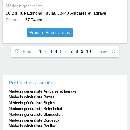
Médecin généraliste
56 Bis Rue Edmond Faulat, 33440
Ambares et lagrave
Distance :
57.74 km
Prendre Rendez-vous
Prec
1
2
3
4
5
6
7
8
9
10
Suiv
Recherches associées :
Médecin généraliste Ambares et lagrave
Médecin généraliste Bazas
Médecin généraliste Bègles
Médecin généraliste Belin beliet
Médecin généraliste Blanquefort
Médecin généraliste Bordeaux
Médecin généraliste Bouliac