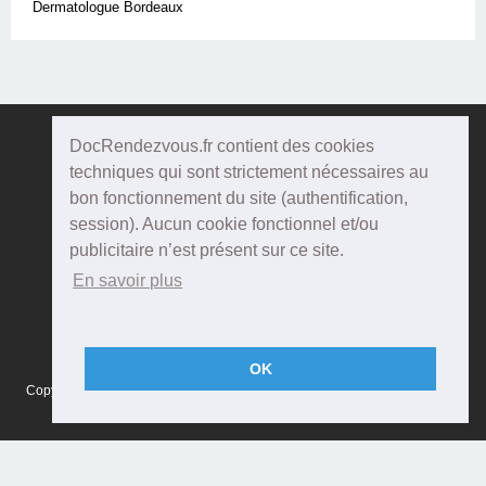
Dermatologue Bordeaux
DocRendezvous.fr contient des cookies
Doc
Rendezvous
techniques qui sont strictement nécessaires au
bon fonctionnement du site (authentification,
Qui sommes-nous ?
session). Aucun cookie fonctionnel et/ou
publicitaire n’est présent sur ce site.
Conditions Générales d'utilisation
En savoir plus
Confidentialité
Mentions Légales
OK
Copyright © 2015 DOCRENDEZVOUS, tous droits réservés - CFTS 44 rue
Montméjean, 33100 Bordeaux - Réalisation :
Agenda5