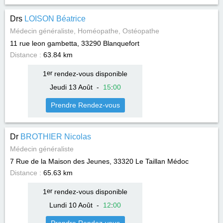
Drs
LOISON Béatrice
Médecin généraliste, Homéopathe, Ostéopathe
11 rue leon gambetta, 33290
Blanquefort
Distance :
63.84 km
1
er
rendez-vous disponible
Jeudi 13 Août
-
15
:
00
Prendre Rendez-vous
Dr
BROTHIER Nicolas
Médecin généraliste
7 Rue de la Maison des Jeunes, 33320
Le Taillan Médoc
Distance :
65.63 km
1
er
rendez-vous disponible
Lundi 10 Août
-
12
:
00