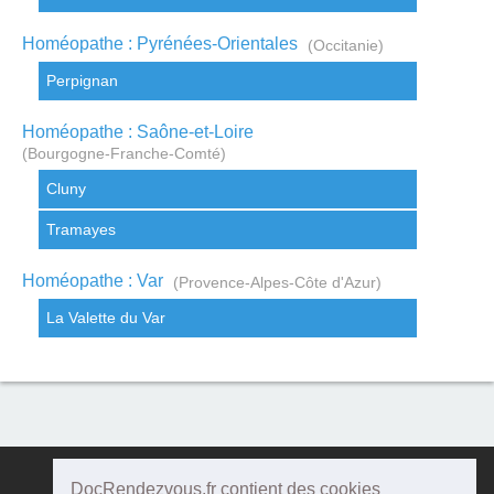
Homéopathe : Pyrénées-Orientales
(Occitanie)
Perpignan
Homéopathe : Saône-et-Loire
(Bourgogne-Franche-Comté)
Cluny
Tramayes
Homéopathe : Var
(Provence-Alpes-Côte d'Azur)
La Valette du Var
DocRendezvous.fr contient des cookies