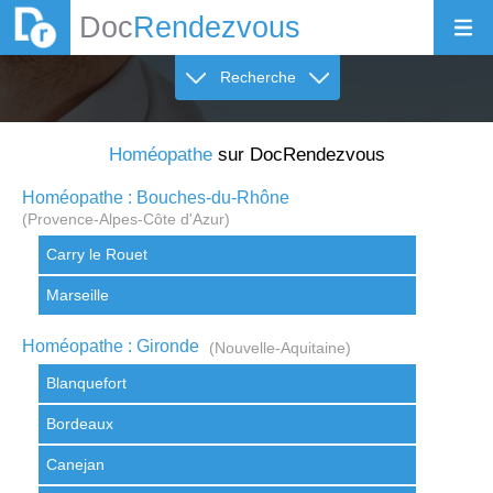
Doc
Rendezvous
Recherche
Homéopathe
sur DocRendezvous
Homéopathe : Bouches-du-Rhône
(Provence-Alpes-Côte d'Azur)
Carry le Rouet
Marseille
Homéopathe : Gironde
(Nouvelle-Aquitaine)
Blanquefort
Bordeaux
Canejan