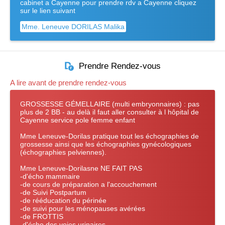
cabinet a Cayenne pour prendre rdv a Cayenne cliquez
sur le lien suivant
Mme. Leneuve DORILAS Malika
Prendre Rendez-vous
A lire avant de prendre rendez-vous
GROSSESSE GÉMELLAIRE (multi embryonnaires) : pas
plus de 2 BB - au delà il faut aller consulter à l hôpital de
Cayenne service pole femme enfant
Mme Leneuve-Dorilas pratique tout les échographies de
grossesse ainsi que les échographies gynécologiques
(échographies pelviennes).
Mme Leneuve-Dorilasne NE FAIT PAS
-d'écho mammaire
-de cours de préparation a l'accouchement
-de Suivi Postpartum
-de rééducation du périnée
-de suivi pour les ménopauses avérées
-de FROTTIS
-d'écho des voies urinaires