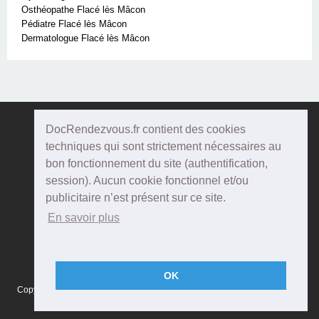
Osthéopathe Flacé lès Mâcon
Pédiatre Flacé lès Mâcon
Dermatologue Flacé lès Mâcon
DocRendezvous.fr contient des cookies
Doc
Rendezvous
techniques qui sont strictement nécessaires au
bon fonctionnement du site (authentification,
Qui sommes-nous ?
session). Aucun cookie fonctionnel et/ou
publicitaire n’est présent sur ce site.
Conditions Générales d'utilisation
En savoir plus
Confidentialité
Mentions Légales
OK
Copyright © 2015 DOCRENDEZVOUS, tous droits réservés - CFTS 44 rue
Montméjean, 33100 Bordeaux - Réalisation :
Agenda5