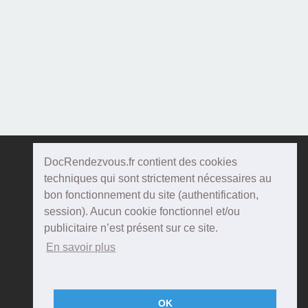
DocRendezvous.fr contient des cookies
Doc
Rendezvous
techniques qui sont strictement nécessaires au
bon fonctionnement du site (authentification,
Qui sommes-nous ?
session). Aucun cookie fonctionnel et/ou
publicitaire n’est présent sur ce site.
Conditions Générales d'utilisation
En savoir plus
Confidentialité
Mentions Légales
OK