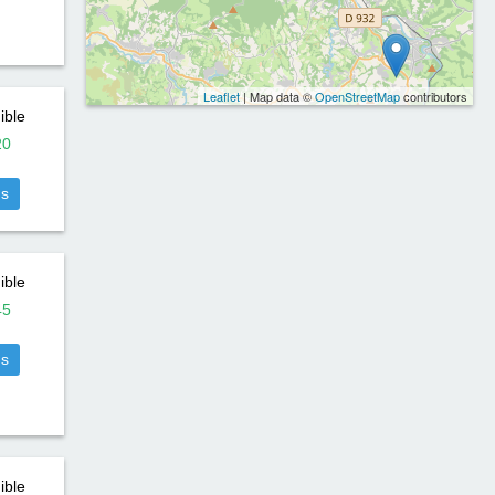
Leaflet
| Map data ©
OpenStreetMap
contributors
ible
20
us
ible
45
us
ible