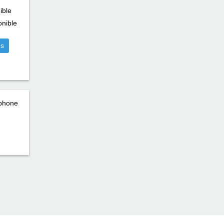
ible
nible
us
éphone