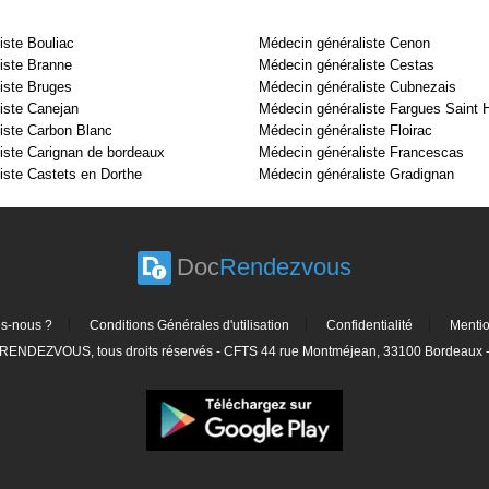
iste Bouliac
Médecin généraliste Cenon
iste Branne
Médecin généraliste Cestas
iste Bruges
Médecin généraliste Cubnezais
iste Canejan
Médecin généraliste Fargues Saint H
iste Carbon Blanc
Médecin généraliste Floirac
iste Carignan de bordeaux
Médecin généraliste Francescas
iste Castets en Dorthe
Médecin généraliste Gradignan
Doc
Rendezvous
s-nous ?
Conditions Générales d'utilisation
Confidentialité
Menti
ENDEZVOUS, tous droits réservés - CFTS 44 rue Montméjean, 33100 Bordeaux - 