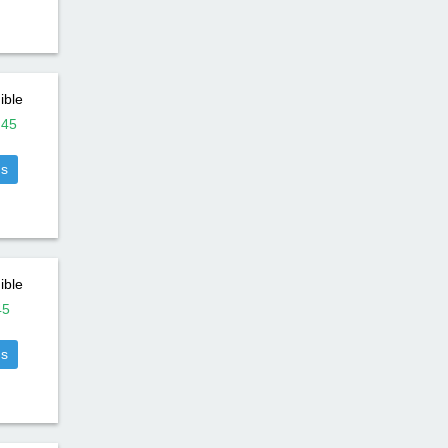
ible
:
45
us
ible
45
us