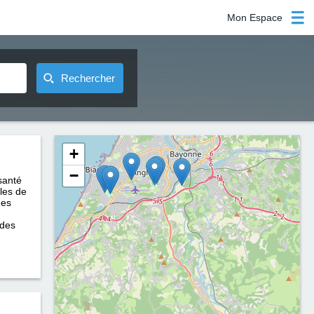
Mon Espace
Rechercher
+
−
santé
bles de
des
 des