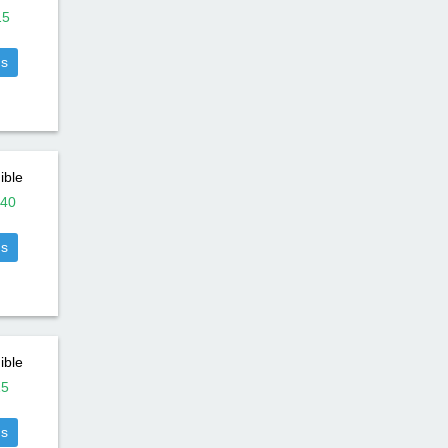
15
us
ible
40
us
ible
15
us