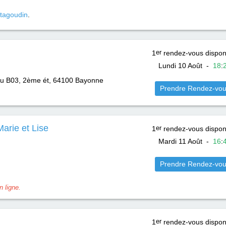
tagoudin
.
1
er
rendez-vous dispon
Lundi 10 Août
-
18
:
au B03, 2ème ét, 64100
Bayonne
Prendre Rendez-vo
rie et Lise
1
er
rendez-vous dispon
Mardi 11 Août
-
16
:
Prendre Rendez-vo
 ligne.
1
er
rendez-vous dispon