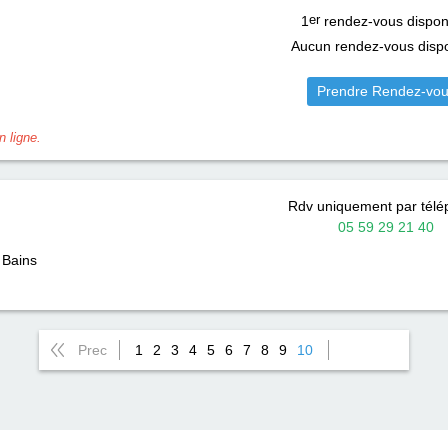
1
er
rendez-vous dispon
Aucun rendez-vous dispo
Prendre Rendez-vo
 ligne.
Rdv uniquement par tél
05 59 29 21 40
 Bains
Prec
1
2
3
4
5
6
7
8
9
10